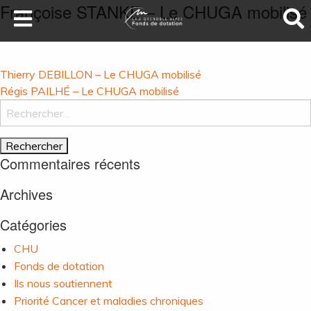
Françoise STANKE – Le CHUGA mobilisé
LA SANTÉ AU SOMMET
DEVENEZ MÉCÈNES
Navigation
Thierry DEBILLON – Le CHUGA mobilisé
NOS PROJETS
de
Régis PAILHÉ – Le CHUGA mobilisé
Rechercher :
l’article
ILS NOUS SOUTIENNENT
FAIRE UN DON
Commentaires récents
Archives
Catégories
CHU
Fonds de dotation
Ils nous soutiennent
Priorité Cancer et maladies chroniques