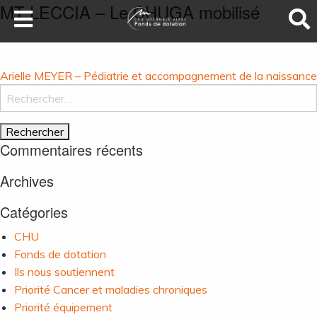
MT LECCIA – Le CHUGA mobilisé
LA SANTÉ AU SOMMET
DEVENEZ MÉCÈNES
Navigation
Arielle MEYER – Pédiatrie et accompagnement de la naissance
NOS PROJETS
de
Rechercher :
l’article
ILS NOUS SOUTIENNENT
FAIRE UN DON
Commentaires récents
Archives
Catégories
CHU
Fonds de dotation
Ils nous soutiennent
Priorité Cancer et maladies chroniques
Priorité équipement