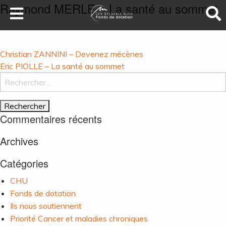
Raymond MERLE – La santé au sommet
LA SANTÉ AU SOMMET
DEVENEZ MÉCÈNES
Navigation
Christian ZANNINI – Devenez mécènes
NOS PROJETS
de
Eric PIOLLE – La santé au sommet
Rechercher :
l’article
ILS NOUS SOUTIENNENT
FAIRE UN DON
Commentaires récents
Archives
Catégories
CHU
Fonds de dotation
Ils nous soutiennent
Priorité Cancer et maladies chroniques