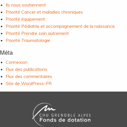
Ils nous soutiennent
Priorité Cancer et maladies chroniques
Priorité équipement
Priorité Pédiatrie et accompagnement de la naissance
Priorité Prendre soin autrement
Priorité Traumatologie
Méta
Connexion
Flux des publications
Flux des commentaires
Site de WordPress-FR