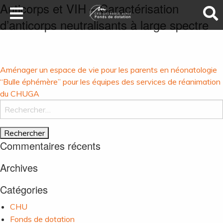
Anticorps et VIH – Caractérisation
d’anticorps neutralisants à large spectre
LA SANTÉ AU SOMMET
DEVENEZ MÉCÈNES
NOS PROJETS
Navigation
Aménager un espace de vie pour les parents en néonatologie
ILS NOUS SOUTIENNENT
de
“Bulle éphémère” pour les équipes des services de réanimation
du CHUGA
l’article
FAIRE UN DON
Rechercher :
Commentaires récents
Archives
Catégories
CHU
Fonds de dotation