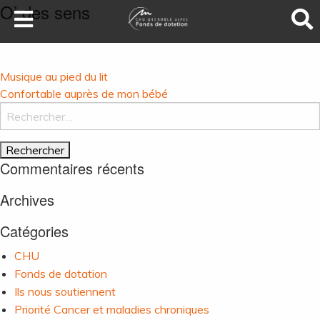
O’ des sens
LA SANTÉ AU SOMMET
DEVENEZ MÉCÈNES
Navigation
Musique au pied du lit
NOS PROJETS
de
Confortable auprès de mon bébé
Rechercher :
l’article
ILS NOUS SOUTIENNENT
FAIRE UN DON
Commentaires récents
Archives
Catégories
CHU
Fonds de dotation
Ils nous soutiennent
Priorité Cancer et maladies chroniques