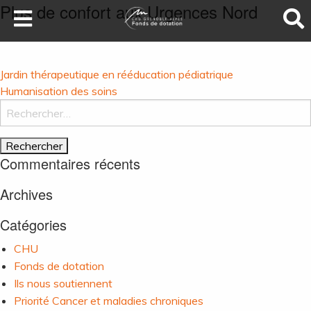
Plus de confort aux Urgences Nord
LA SANTÉ AU SOMMET
DEVENEZ MÉCÈNES
Navigation
Jardin thérapeutique en rééducation pédiatrique
NOS PROJETS
de
Humanisation des soins
Rechercher :
l’article
ILS NOUS SOUTIENNENT
FAIRE UN DON
Commentaires récents
Archives
Catégories
CHU
Fonds de dotation
Ils nous soutiennent
Priorité Cancer et maladies chroniques