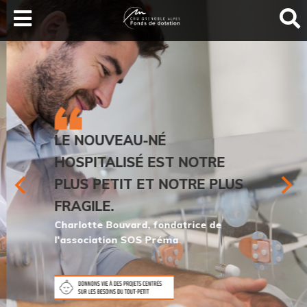
LA SANTÉ AU SOMMET
DEVENEZ MÉCÈNES
NOS PROJETS
ILS NOUS SOUTIENNENT
FAIRE UN DON
LE NOUVEAU-NÉ
HOSPITALISÉ EST NOTRE
PLUS PETIT ET NOTRE PLUS
FRAGILE.
Charlotte Bouvard, fondatrice de
l'association SOS Préma