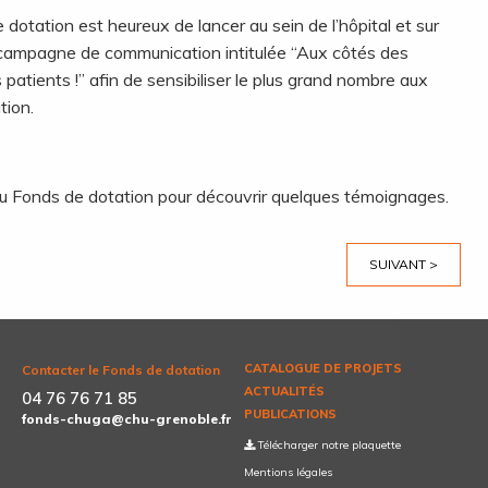
dotation est heureux de lancer au sein de l’hôpital et sur
campagne de communication intitulée “Aux côtés des
patients !” afin de sensibiliser le plus grand nombre aux
tion.
u Fonds de dotation pour découvrir quelques témoignages.
SUIVANT >
CATALOGUE DE PROJETS
Contacter le Fonds de dotation
ACTUALITÉS
04 76 76 71 85
PUBLICATIONS
fonds-chuga@chu-grenoble.fr
Télécharger notre plaquette
Mentions légales