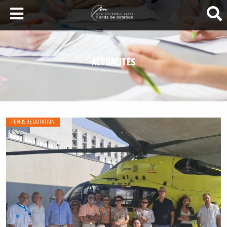
LA SANTÉ AU SOMMET
DEVENEZ MÉCÈNES
ACTUALITÉS
NOS PROJETS
ILS NOUS SOUTIENNENT
FAIRE UN DON
FONDS DE DOTATION