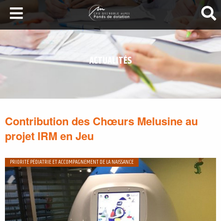
LA SANTÉ AU SOMMET
DEVENEZ MÉCÈNES
ACTUALITÉS
NOS PROJETS
ILS NOUS SOUTIENNENT
FAIRE UN DON
Contribution des Chœurs Melusine au
projet IRM en Jeu
PRIORITÉ PÉDIATRIE ET ACCOMPAGNEMENT DE LA NAISSANCE