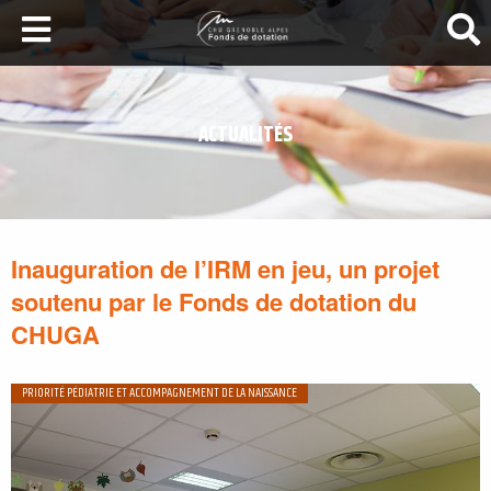
LA SANTÉ AU SOMMET
DEVENEZ MÉCÈNES
ACTUALITÉS
NOS PROJETS
ILS NOUS SOUTIENNENT
FAIRE UN DON
Inauguration de l’IRM en jeu, un projet
soutenu par le Fonds de dotation du
CHUGA
PRIORITÉ PÉDIATRIE ET ACCOMPAGNEMENT DE LA NAISSANCE