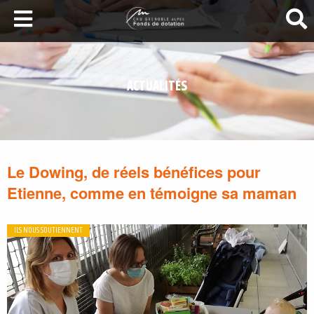
LA SANTÉ AU SOMMET
DEVENEZ MÉCÈNES
ACTUALITÉS
NOS PROJETS
ILS NOUS SOUTIENNENT
FAIRE UN DON
Le Dowing, de réels bénéfices pour
Etienne, comme en témoigne sa maman
ILS NOUS SOUTIENNENT