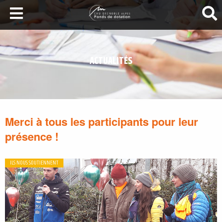
LA SANTÉ AU SOMMET
DEVENEZ MÉCÈNES
ACTUALITÉS
NOS PROJETS
ILS NOUS SOUTIENNENT
FAIRE UN DON
Merci à tous les participants pour leur
présence !
ILS NOUS SOUTIENNENT