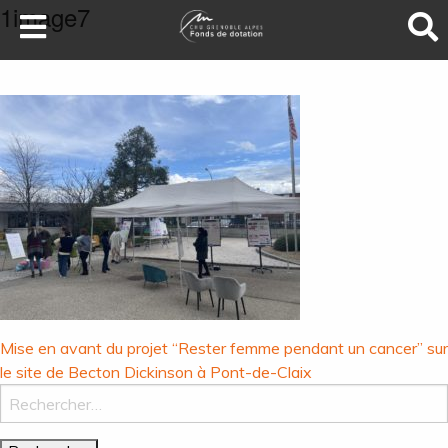
1image7
LA SANTÉ AU SOMMET
DEVENEZ MÉCÈNES
NOS PROJETS
ILS NOUS SOUTIENNENT
FAIRE UN DON
Navigation
Mise en avant du projet “Rester femme pendant un cancer” sur
de
le site de Becton Dickinson à Pont-de-Claix
Rechercher :
l’article