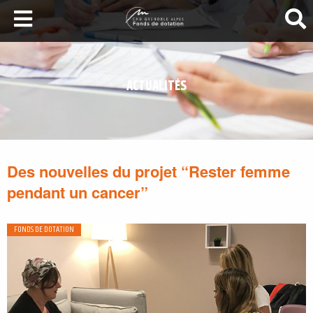
LA SANTÉ AU SOMMET
DEVENEZ MÉCÈNES
ACTUALITÉS
NOS PROJETS
ILS NOUS SOUTIENNENT
FAIRE UN DON
Des nouvelles du projet “Rester femme
pendant un cancer”
FONDS DE DOTATION