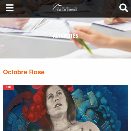
LA SANTÉ AU SOMMET
DEVENEZ MÉCÈNES
ACTUALITÉS
NOS PROJETS
ILS NOUS SOUTIENNENT
FAIRE UN DON
Octobre Rose
CHU