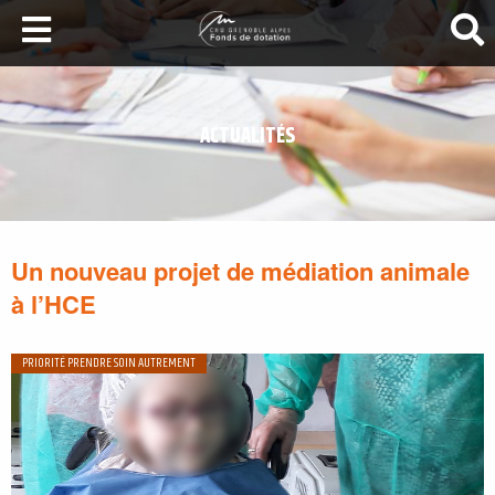
LA SANTÉ AU SOMMET
DEVENEZ MÉCÈNES
ACTUALITÉS
NOS PROJETS
ILS NOUS SOUTIENNENT
FAIRE UN DON
Un nouveau projet de médiation animale
à l’HCE
PRIORITÉ PRENDRE SOIN AUTREMENT