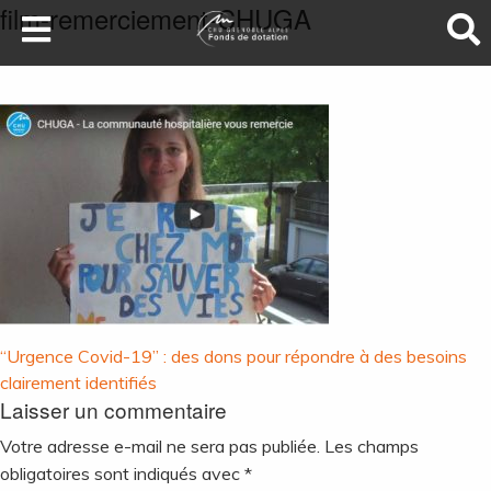
film-remerciement-CHUGA
LA SANTÉ AU SOMMET
DEVENEZ MÉCÈNES
NOS PROJETS
ILS NOUS SOUTIENNENT
FAIRE UN DON
Navigation
“Urgence Covid-19” : des dons pour répondre à des besoins
de
clairement identifiés
Laisser un commentaire
l’article
Votre adresse e-mail ne sera pas publiée.
Les champs
obligatoires sont indiqués avec
*