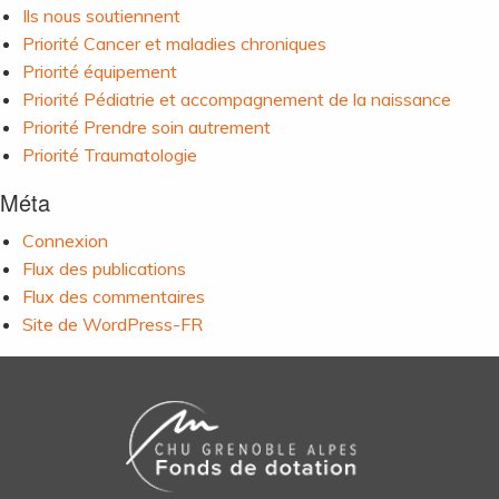
Ils nous soutiennent
Priorité Cancer et maladies chroniques
Priorité équipement
Priorité Pédiatrie et accompagnement de la naissance
Priorité Prendre soin autrement
Priorité Traumatologie
Méta
Connexion
Flux des publications
Flux des commentaires
Site de WordPress-FR