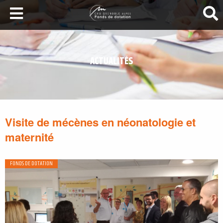
LA SANTÉ AU SOMMET
DEVENEZ MÉCÈNES
ACTUALITÉS
NOS PROJETS
ILS NOUS SOUTIENNENT
FAIRE UN DON
Visite de mécènes en néonatologie et
maternité
FONDS DE DOTATION