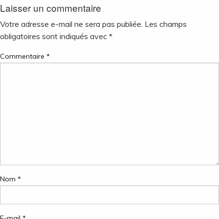
Laisser un commentaire
de
l’article
Votre adresse e-mail ne sera pas publiée.
Les champs
obligatoires sont indiqués avec
*
Commentaire
*
Nom
*
E-mail
*