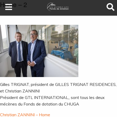
Home – 2
LA SANTÉ AU SOMMET
DEVENEZ MÉCÈNES
NOS PROJETS
ILS NOUS SOUTIENNENT
FAIRE UN DON
Gilles TRIGNAT, président de GILLES TRIGNAT RESIDENCES,
et Christian ZANNINI
Président de GTL INTERNATIONAL,, sont tous les deux
mécènes du Fonds de dotation du CHUGA
Navigation
Christian ZANNINI – Home