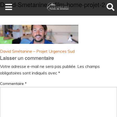
David-Smetanine-3-film-home-projet-2
LA SANTÉ AU SOMMET
DEVENEZ MÉCÈNES
NOS PROJETS
ILS NOUS SOUTIENNENT
Navigation
FAIRE UN DON
David Smétanine – Projet Urgences Sud
Laisser un commentaire
de
l’article
Votre adresse e-mail ne sera pas publiée.
Les champs
obligatoires sont indiqués avec
*
Commentaire
*