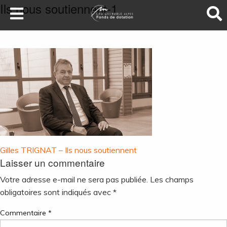
Ils nous soutiennent-1
LA SANTÉ AU SOMMET
DEVENEZ MÉCÈNES
NOS PROJETS
ILS NOUS SOUTIENNENT
FAIRE UN DON
Navigation
Gilles TRIGNAT – Ils nous soutiennent
Laisser un commentaire
de
l’article
Votre adresse e-mail ne sera pas publiée.
Les champs
obligatoires sont indiqués avec
*
Commentaire
*