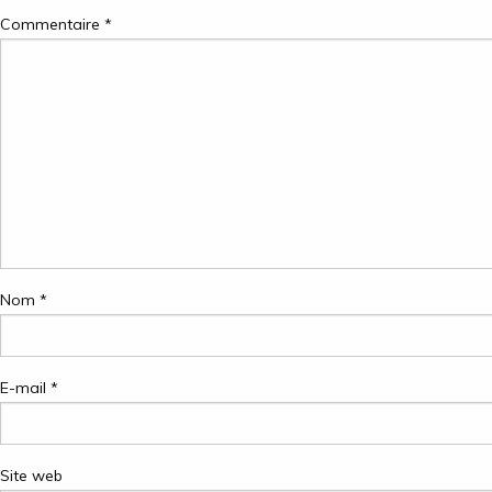
l’article
Commentaire
*
Nom
*
E-mail
*
Site web