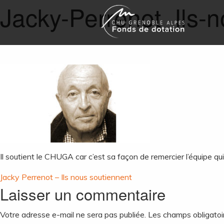
Jacky-Perrenot_Ils-n
Il soutient le CHUGA car c’est sa façon de remercier l’équipe q
Navigation
Jacky Perrenot – Ils nous soutiennent
Laisser un commentaire
de
Votre adresse e-mail ne sera pas publiée.
Les champs obligatoi