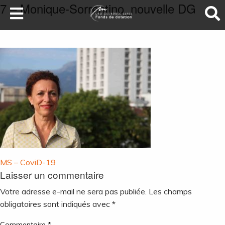
7 – Monique-Sorrentino_nouvelle DG
LA SANTÉ AU SOMMET
DEVENEZ MÉCÈNES
NOS PROJETS
ILS NOUS SOUTIENNENT
FAIRE UN DON
Navigation
MS – CoviD-19
Laisser un commentaire
de
l’article
Votre adresse e-mail ne sera pas publiée.
Les champs
obligatoires sont indiqués avec
*
Commentaire
*