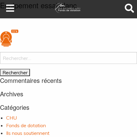
Equipement essai blanc
LA SANTÉ AU SOMMET
DEVENEZ MÉCÈNES
NOS PROJETS
ILS NOUS SOUTIENNENT
Rechercher :
FAIRE UN DON
Commentaires récents
Archives
Catégories
CHU
Fonds de dotation
Ils nous soutiennent