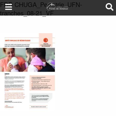
FDD CHUGA_Pediatrie_UFN-
tranches_08-21_VF
LA SANTÉ AU SOMMET
DEVENEZ MÉCÈNES
NOS PROJETS
ILS NOUS SOUTIENNENT
FAIRE UN DON