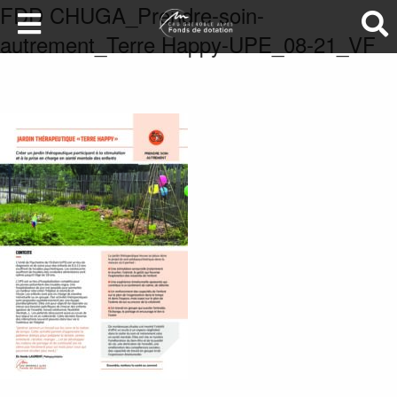
FDD CHUGA_Prendre-soin-
autrement_Terre Happy-UPE_08-21_VF
LA SANTÉ AU SOMMET
DEVENEZ MÉCÈNES
NOS PROJETS
ILS NOUS SOUTIENNENT
FAIRE UN DON