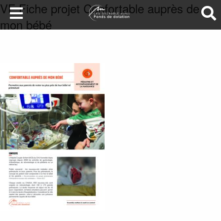
VF Fiche projet Confortable auprès de
mon bébé
LA SANTÉ AU SOMMET
DEVENEZ MÉCÈNES
NOS PROJETS
ILS NOUS SOUTIENNENT
FAIRE UN DON