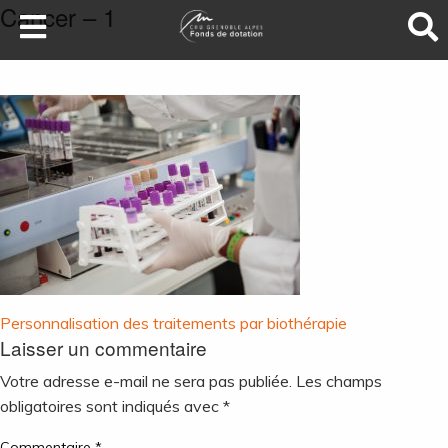
Cancer – 1
LA SANTÉ AU SOMMET
DEVENEZ MÉCÈNES
NOS PROJETS
ILS NOUS SOUTIENNENT
FAIRE UN DON
Navigation
Personnalisation des traitements par biothérapie
Laisser un commentaire
de
l’article
Votre adresse e-mail ne sera pas publiée.
Les champs
obligatoires sont indiqués avec
*
Commentaire
*