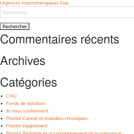
Navigation
Urgences traumatologiques Sud
Rechercher :
de
Commentaires récents
l’article
Archives
Catégories
CHU
Fonds de dotation
Ils nous soutiennent
Priorité Cancer et maladies chroniques
Priorité équipement
Priorité Pédiatrie et accompagnement de la naissance