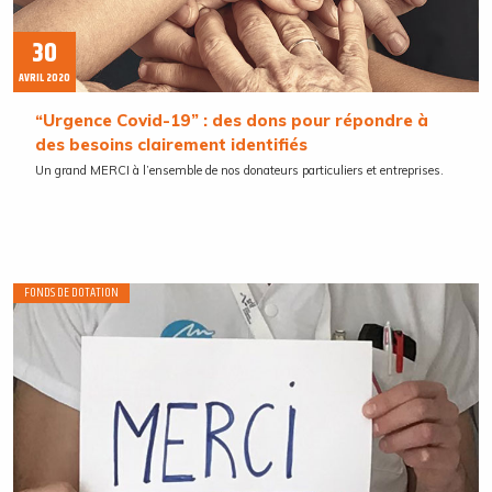
30
AVRIL 2020
“Urgence Covid-19” : des dons pour répondre à
des besoins clairement identifiés
Un grand MERCI à l’ensemble de nos donateurs particuliers et entreprises.
FONDS DE DOTATION