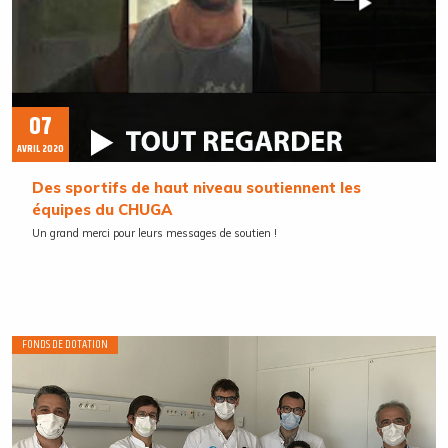
07
AVRIL 2020
Des sportifs de haut niveau soutiennent les
équipes du CHUGA
Un grand merci pour leurs messages de soutien !
FONDS DE DOTATION