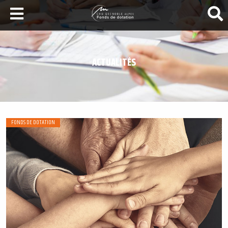
LA SANTÉ AU SOMMET
DEVENEZ MÉCÈNES
ACTUALITÉS
NOS PROJETS
ILS NOUS SOUTIENNENT
FAIRE UN DON
FONDS DE DOTATION