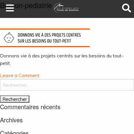
Bouton-pediatrie
LA SANTÉ AU SOMMET
DEVENEZ MÉCÈNES
NOS PROJETS
ILS NOUS SOUTIENNENT
Donnons vie à des projets centrés sur les besoins du tout-
FAIRE UN DON
petit.
on
Leave a Comment
Bouton-
Rechercher :
pediatrie
Commentaires récents
Archives
Catégories