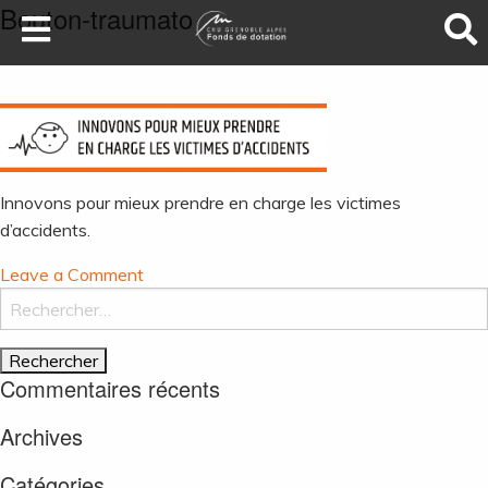
Bouton-traumato
LA SANTÉ AU SOMMET
DEVENEZ MÉCÈNES
NOS PROJETS
ILS NOUS SOUTIENNENT
Innovons pour mieux prendre en charge les victimes
FAIRE UN DON
d’accidents.
on
Leave a Comment
Bouton-
Rechercher :
traumato
Commentaires récents
Archives
Catégories