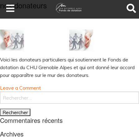
nos-donateurs
LA SANTÉ AU SOMMET
DEVENEZ MÉCÈNES
NOS PROJETS
ILS NOUS SOUTIENNENT
Voici les donateurs particuliers qui soutiennent le Fonds de
FAIRE UN DON
dotation du CHU Grenoble Alpes et qui ont donné leur accord
pour apparaître sur le mur des donateurs.
on
Leave a Comment
nos-
Rechercher :
donateurs
Commentaires récents
Archives