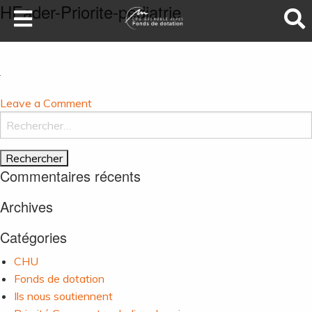
HEader-Priorite-pediatrie
LA SANTÉ AU SOMMET
DEVENEZ MÉCÈNES
NOS PROJETS
on
Leave a Comment
ILS NOUS SOUTIENNENT
HEader-
Rechercher :
FAIRE UN DON
Priorite-
pediatrie
Commentaires récents
Archives
Catégories
CHU
Fonds de dotation
Ils nous soutiennent