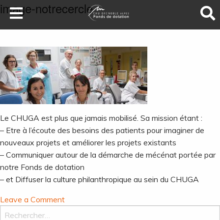
image-notrecercle
LA SANTÉ AU SOMMET
DEVENEZ MÉCÈNES
NOS PROJETS
ILS NOUS SOUTIENNENT
FAIRE UN DON
Le CHUGA est plus que jamais mobilisé. Sa mission étant :
– Etre à l’écoute des besoins des patients pour imaginer de
nouveaux projets et améliorer les projets existants
– Communiquer autour de la démarche de mécénat portée par
notre Fonds de dotation
– et Diffuser la culture philanthropique au sein du CHUGA
on
Leave a Comment
image-
Rechercher :