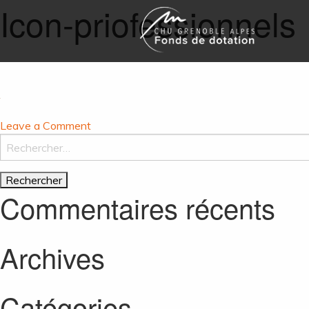
Icon-priofessionnels
on
Leave a Comment
Icon-
Rechercher :
priofessionnels
Commentaires récents
Archives
Catégories